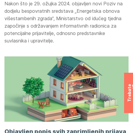
Nakon što je 29. ožujka 2024. objavljen novi Poziv na
dodjelu bespovratnih sredstava „Energetska obnova
višestambenih zgrada“, Ministarstvo od idućeg tjedna
započinje s održavanjem informativnih radionica za
potencijalne prijavitelje, odnosno predstavnike
suvlasnika i upravitelje.
T
r
e
b
a
t
e
p
o
m
o
ć
Objavljen popis svih zaprimljenih prijava