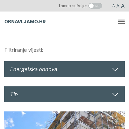
Skip
A
A
Tamno sučelje:
A
to
content
OBNAVLJAMO.HR
Filtriranje vijesti:
Energetska obnova
Tip