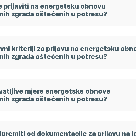
 prijaviti na energetsku obnovu
Osobe ovlaštene za
Baz
ih zgrada oštećenih u potresu?
energetsko certificiranje
ins
Fizičke osobe
izv
Pravne osobe
Zem
put
vni kriteriji za prijavu na energetsku obn
ih zgrada oštećenih u potresu?
hvatljive mjere energetske obnove
ih zgrada oštećenih u potresu?
ipremiti od dokumentacije za prijavu na j