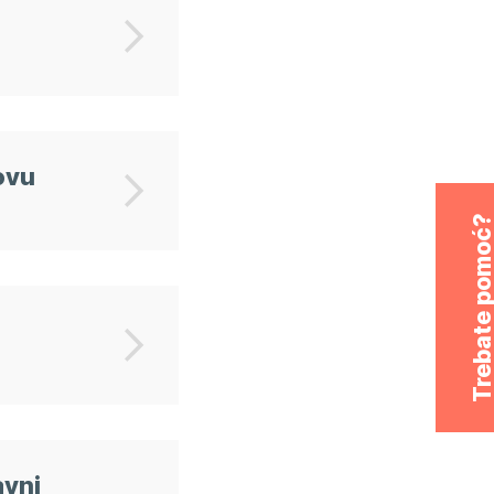
a certificiranih
Informacijski sustav
talatera obnovljivih
energetskih certifikata IEC
ora energije
Projektanti
ljišno-knjižni izvadak
em sustava e-Građani
ovu
Trebate pomo
avni