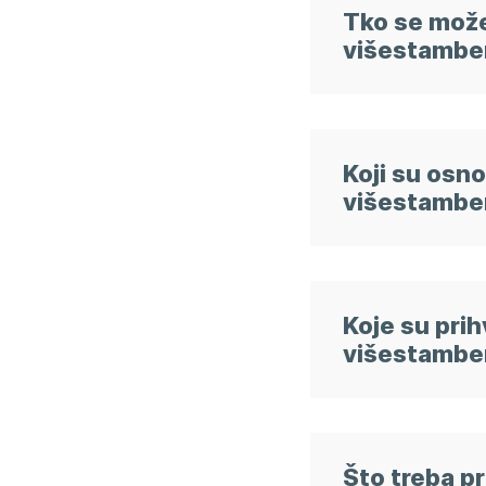
One Stop Shop Petrinja
Tko se može
e-mail
OSS.Petrinja@mpgi.hr
višestamben
Koji su osno
višestamben
Koje su pri
višestamben
Što treba pr