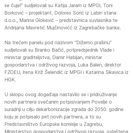
se čuje!” sudjelovali su Katija Jaram iz MPGI, Toni
Borković – projektant, Dolores Sorić iz Labin stana
d.o.o., Marina Glokević – predstavnica suvlasnika te
Andrijana Mavretić Mujčinovićć iz Zagrebačke banke.
Na trećem panelu pod nazivom “Dižemo prašinu”
sudjelovali su Branko Bačić, potpredsjednik Vlade i
ministar graditeljstva, Damir Habijan, ministar
gospodarstva i održivog razvoja, Luka Balen, direktor
FZOEU, Irena Križ Šelendić iz MPGI i Katarina Sikavica iz
HGK.
U sklopu ovog događaja nastavilo se i pridruživanje
novih partnera svečanim potpisivanjem Povelje o
suradnji u cilju dekarbonizacije zgrada do 2050. godine
koju je potpisalo pet novih partnera, a to su
Predstavništvo Europske komisije u Zagrebu,
Ministarstvo gospodarstva i održivog razvoja, ovlaštena