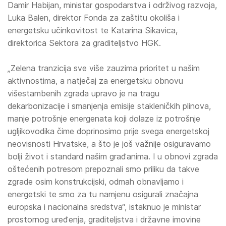
Damir Habijan, ministar gospodarstva i održivog razvoja,
Luka Balen, direktor Fonda za zaštitu okoliša i
energetsku učinkovitost te Katarina Sikavica,
direktorica Sektora za graditeljstvo HGK.
„Zelena tranzicija sve više zauzima prioritet u našim
aktivnostima, a natječaj za energetsku obnovu
višestambenih zgrada upravo je na tragu
dekarbonizacije i smanjenja emisije stakleničkih plinova,
manje potrošnje energenata koji dolaze iz potrošnje
ugljikovodika čime doprinosimo prije svega energetskoj
neovisnosti Hrvatske, a što je još važnije osiguravamo
bolji život i standard našim građanima. I u obnovi zgrada
oštećenih potresom prepoznali smo priliku da takve
zgrade osim konstrukcijski, odmah obnavljamo i
energetski te smo za tu namjenu osigurali značajna
europska i nacionalna sredstva“, istaknuo je ministar
prostornog uređenja, graditeljstva i državne imovine