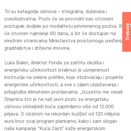
Tri su kategorije obnove – integralna, dubinska i
sveobuhvatna. Poziv će se provoditi kao otvoreni
postupak dodjele po modalitetu privremenog poziva. Bit
T
r
e
b
a
t
e
p
o
m
o
ć
će otvoren najmanje 60 dana, a bit će dostupan na
mrežnim stranicama Ministarstva prostornoga uređenja,
graditeljstva i državne imovine.
Luka Balen, direktor Fonda za zaštitu okoliša i
energetsku učinkovitost istaknuo je usmjerenost
institucije na zelene politike, koje obuhvaćaju i projekte
energetske učinkovitosti, a sve s ciljem ublažavanja i
prilagodbe klimatskim promjenama. „Izuzetno me veseli
činjenica što je na naš javni poziv za energetsku
obnovu obiteljskih kuća zaprimljeno više od 12.000
prijava. S obzirom na rekordan budžet od 120 milijuna
eura kroz ovaj program planiramo, kako i sam slogan
naše kampanje “Kuća časti” kaže energetskom