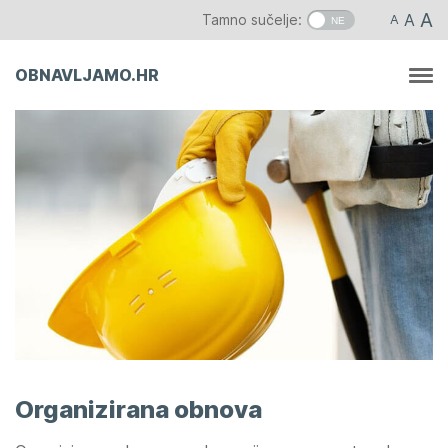
Skip
A
A
Tamno sučelje:
A
to
content
OBNAVLJAMO.HR
Organizirana obnova