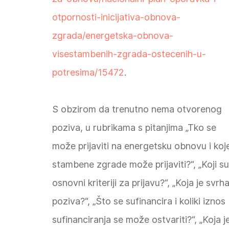
otpornosti-inicijativa-obnova-
zgrada/energetska-obnova-
visestambenih-zgrada-ostecenih-u-
potresima/15472
.
S obzirom da trenutno nema otvorenog
poziva, u rubrikama s pitanjima „Tko se
može prijaviti na energetsku obnovu i koj
stambene zgrade može prijaviti?“, „Koji su
osnovni kriteriji za prijavu?“, „Koja je svrh
poziva?“, „Što se sufinancira i koliki iznos
sufinanciranja se može ostvariti?“, „Koja j