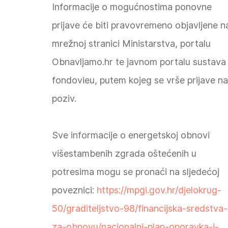
Informacije o mogućnostima ponovne
prijave će biti pravovremeno objavljene n
mrežnoj stranici Ministarstva, portalu
Obnavljamo.hr te javnom portalu sustava
fondovieu, putem kojeg se vrše prijave na
poziv.
Sve informacije o energetskoj obnovi
višestambenih zgrada oštećenih u
potresima mogu se pronaći na sljedećoj
poveznici:
https://mpgi.gov.hr/djelokrug-
50/graditeljstvo-98/financijska-sredstva-
za-obnovu/nacionalni-plan-oporavka-i-