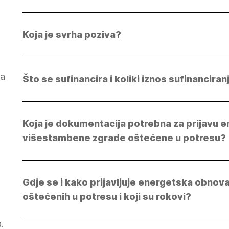
Osobe ovlaštene za
Baz
energetsko certificiranje
ins
Koja je svrha poziva?
Fizičke osobe
izv
Pravne osobe
Zem
put
da
Što se sufinancira i koliki iznos sufinancira
Koja je dokumentacija potrebna za prijavu
višestambene zgrade oštećene u potresu?
Gdje se i kako prijavljuje energetska obno
oštećenih u potresu i koji su rokovi?
.