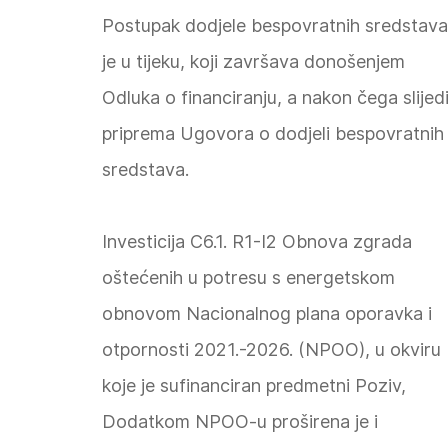
Postupak dodjele bespovratnih sredstava
je u tijeku, koji završava donošenjem
Odluka o financiranju, a nakon čega slijed
priprema Ugovora o dodjeli bespovratnih
sredstava.
Investicija C6.1. R1-I2 Obnova zgrada
oštećenih u potresu s energetskom
obnovom Nacionalnog plana oporavka i
otpornosti 2021.-2026. (NPOO), u okviru
koje je sufinanciran predmetni Poziv,
Dodatkom NPOO-u proširena je i