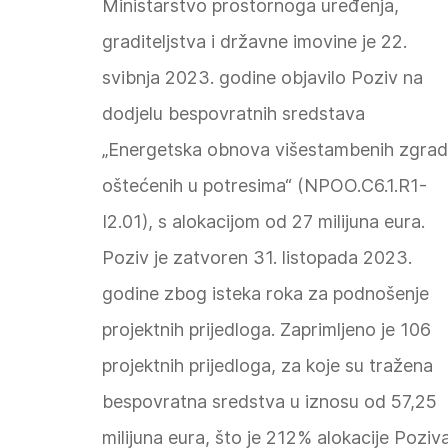
Ministarstvo prostornoga uređenja,
One Stop Shop Petrinja
e-mail
OSS.Petrinja@mpgi.hr
graditeljstva i državne imovine je 22.
svibnja 2023. godine objavilo Poziv na
dodjelu bespovratnih sredstava
„Energetska obnova višestambenih zgra
oštećenih u potresima“ (NPOO.C6.1.R1-
I2.01), s alokacijom od 27 milijuna eura.
Poziv je zatvoren 31. listopada 2023.
godine zbog isteka roka za podnošenje
projektnih prijedloga. Zaprimljeno je 106
projektnih prijedloga, za koje su tražena
bespovratna sredstva u iznosu od 57,25
milijuna eura, što je 212% alokacije Poziva