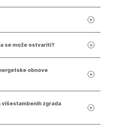
a certificiranih
Informacijski sustav
talatera obnovljivih
energetskih certifikata IEC
ora energije
Projektanti
ljišno-knjižni izvadak
em sustava e-Građani
nja se može ostvariti?
 energetske obnove
va višestambenih zgrada